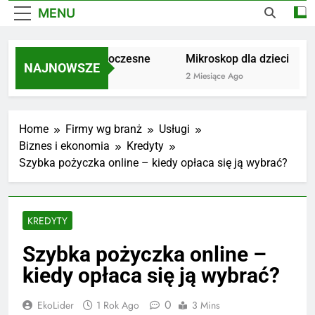
MENU
Dywany nowoczesne
Mikroskop dla dzieci
NAJNOWSZE
1 Miesiąc Ago
2 Miesiące Ago
Home
Firmy wg branż
Usługi
Biznes i ekonomia
Kredyty
Szybka pożyczka online – kiedy opłaca się ją wybrać?
KREDYTY
Szybka pożyczka online –
kiedy opłaca się ją wybrać?
0
EkoLider
1 Rok Ago
3 Mins