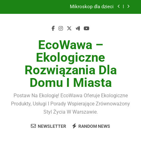
Skip
Mikroskop dla dzieci
to
content
Szkło hartowane 9H do smartfona komplet
Kampania Allegro Ads
EcoWawa –
Dywany nowoczesne
Ekologiczne
Mikroskop dla dzieci
Rozwiązania Dla
Szkło hartowane 9H do smartfona komplet
Domu I Miasta
Kampania Allegro Ads
Postaw Na Ekologię! EcoWawa Oferuje Ekologiczne
Produkty, Usługi I Porady Wspierające Zrównoważony
Styl Życia W Warszawie.
NEWSLETTER
RANDOM NEWS