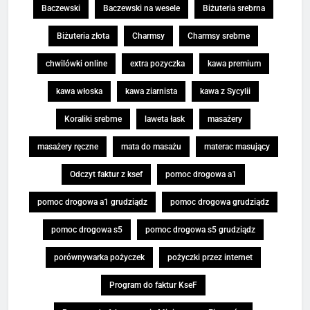
Baczewski
Baczewski na wesele
Biżuteria srebrna
Biżuteria złota
Charmsy
Charmsy srebrne
chwilówki online
extra pozyczka
kawa premium
kawa włoska
kawa ziarnista
kawa z Sycylii
Koraliki srebrne
laweta łask
masażery
masażery ręczne
mata do masażu
materac masujący
Odczyt faktur z ksef
pomoc drogowa a1
pomoc drogowa a1 grudziądz
pomoc drogowa grudziądz
pomoc drogowa s5
pomoc drogowa s5 grudziądz
porównywarka pożyczek
pożyczki przez internet
Program do faktur KseF