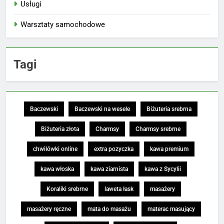
Usługi
Warsztaty samochodowe
Tagi
Baczewski
Baczewski na wesele
Biżuteria srebrna
Biżuteria złota
Charmsy
Charmsy srebrne
chwilówki online
extra pozyczka
kawa premium
kawa włoska
kawa ziarnista
kawa z Sycylii
Koraliki srebrne
laweta łask
masażery
masażery ręczne
mata do masażu
materac masujący