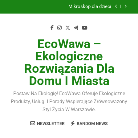
Skip
Mikroskop dla dzieci
to
content
Szkło hartowane 9H do smartfona komplet
Kampania Allegro Ads
EcoWawa –
Dywany nowoczesne
Ekologiczne
Mikroskop dla dzieci
Rozwiązania Dla
Szkło hartowane 9H do smartfona komplet
Domu I Miasta
Kampania Allegro Ads
Postaw Na Ekologię! EcoWawa Oferuje Ekologiczne
Produkty, Usługi I Porady Wspierające Zrównoważony
Styl Życia W Warszawie.
NEWSLETTER
RANDOM NEWS