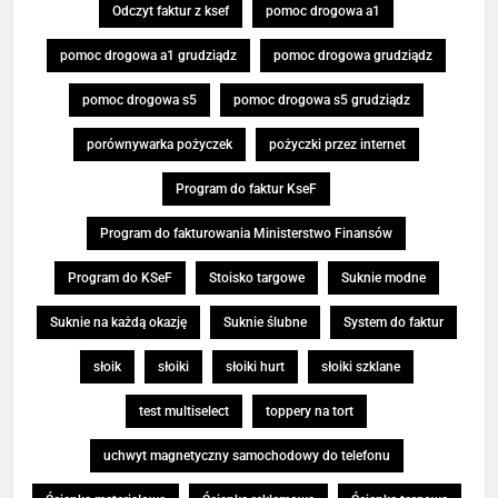
Odczyt faktur z ksef
pomoc drogowa a1
pomoc drogowa a1 grudziądz
pomoc drogowa grudziądz
pomoc drogowa s5
pomoc drogowa s5 grudziądz
porównywarka pożyczek
pożyczki przez internet
Program do faktur KseF
Program do fakturowania Ministerstwo Finansów
Program do KSeF
Stoisko targowe
Suknie modne
Suknie na każdą okazję
Suknie ślubne
System do faktur
słoik
słoiki
słoiki hurt
słoiki szklane
test multiselect
toppery na tort
uchwyt magnetyczny samochodowy do telefonu