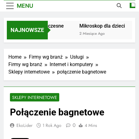
MENU
Dywany nowoczesne
Mikroskop dla dzieci
S
NAJNOWSZE
1 Miesiąc Ago
2 Miesiące Ago
3
Home
Firmy wg branż
Usługi
Firmy wg branż
Internet i komputery
Sklepy internetowe
połączenie bagnetowe
SKLEPY INTERNETOWE
Połączenie bagnetowe
0
EkoLider
1 Rok Ago
4 Mins