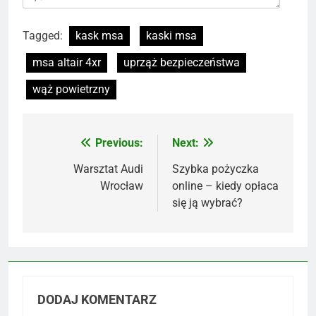
Tagged:
kask msa
kaski msa
msa altair 4xr
uprząż bezpieczeństwa
wąż powietrzny
Previous:
Next:
Nawigacja
wpisu
Warsztat Audi
Szybka pożyczka
Wrocław
online – kiedy opłaca
się ją wybrać?
DODAJ KOMENTARZ