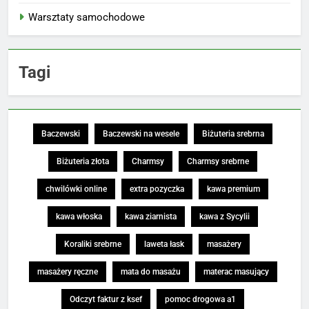
Warsztaty samochodowe
Tagi
Baczewski
Baczewski na wesele
Biżuteria srebrna
Biżuteria złota
Charmsy
Charmsy srebrne
chwilówki online
extra pozyczka
kawa premium
kawa włoska
kawa ziarnista
kawa z Sycylii
Koraliki srebrne
laweta łask
masażery
masażery ręczne
mata do masażu
materac masujący
Odczyt faktur z ksef
pomoc drogowa a1