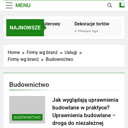
MENU
Serwis komputerowy
Dekoracje tortów
Kam
NAJNOWSZE
10 Miesięcy Ago
4 Miesiące Ago
3 Mi
Home
Firmy wg branż
Usługi
Firmy wg branż
Budownictwo
Budownictwo
Jak wyglądają uprawnienia
budowlane w praktyce?
Uprawnienia budowlane –
BUDOWNICTWO
droga do niezależnej