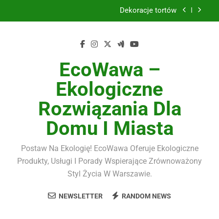
Skip
Dekoracje tortów
to
content
Kampania Allegro Ads
Szkło hartowane 9H do smartfona komplet
EcoWawa –
Serwis komputerowy
Ekologiczne
Dekoracje tortów
Rozwiązania Dla
Kampania Allegro Ads
Domu I Miasta
Szkło hartowane 9H do smartfona komplet
Postaw Na Ekologię! EcoWawa Oferuje Ekologiczne
Produkty, Usługi I Porady Wspierające Zrównoważony
Styl Życia W Warszawie.
NEWSLETTER
RANDOM NEWS