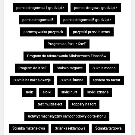
pomoc drogowa a1 grudziądz
pomoc drogowa grudziądz
pomoc drogowa s5
pomoc drogowa s5 grudziądz
porównywarka pożyczek
pożyczki przez internet
Program do faktur KseF
Program do fakturowania Ministerstwo Finansów
Program do KSeF
Stoisko targowe
Suknie modne
Suknie na każdą okazję
Suknie ślubne
System do faktur
słoik
słoiki
słoiki hurt
słoiki szklane
test multiselect
toppery na tort
uchwyt magnetyczny samochodowy do telefonu
Ścianka materiałowa
Ścianka reklamowa
Ścianka targowa