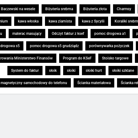
Baczewski na wesele
Biżuteria srebrna
Biżuteria złota
Charmsy
mium
kawa włoska
kawa ziarnista
kawa z Sycylii
Koraliki srebr
żu
materac masujący
Odczyt faktur z ksef
pomoc drogowa a1
drogowa s5
pomoc drogowa s5 grudziądz
porównywarka pożyczek
urowania Ministerstwo Finansów
Program do KSeF
Stoisko targowe
System do faktur
słoik
słoiki
słoiki hurt
słoiki szklane
 magnetyczny samochodowy do telefonu
Ścianka materiałowa
Ścianka r