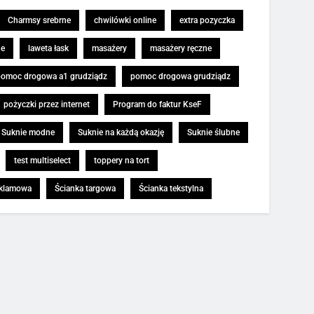
Charmsy srebrne
chwilówki online
extra pozyczka
ne
laweta łask
masażery
masażery ręczne
pomoc drogowa a1 grudziądz
pomoc drogowa grudziądz
pożyczki przez internet
Program do faktur KseF
Suknie modne
Suknie na każdą okazję
Suknie ślubne
test multiselect
toppery na tort
eklamowa
Ścianka targowa
Ścianka tekstylna