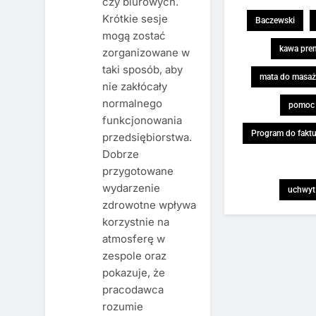
czy biurowych.
Krótkie sesje
Baczewski
mogą zostać
kawa pre
zorganizowane w
taki sposób, aby
mata do masa
nie zakłócały
normalnego
pomoc 
funkcjonowania
Program do fakt
przedsiębiorstwa.
Dobrze
przygotowane
wydarzenie
uchwyt
zdrowotne wpływa
korzystnie na
atmosferę w
zespole oraz
pokazuje, że
pracodawca
rozumie