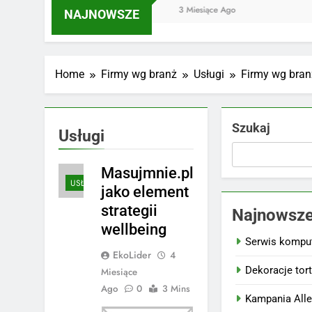
4 Miesiące Ago
3 Miesiące Ago
3 Miesi
NAJNOWSZE
Home
Firmy wg branż
Usługi
Firmy wg bran
Szukaj
Usługi
Masujmnie.pl
USŁUGI
jako element
strategii
Najnowsze
wellbeing
Serwis kompu
EkoLider
4
Dekoracje tor
Miesiące
Ago
0
3 Mins
Kampania All