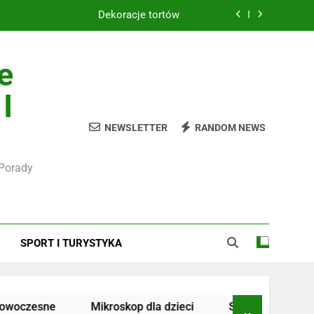
Dekoracje tortów
Kampania Allegro Ads
e
o hartowane 9H do smartfona komplet
I
Serwis komputerowy
NEWSLETTER
RANDOM NEWS
Dekoracje tortów
 Porady
Kampania Allegro Ads
o hartowane 9H do smartfona komplet
SPORT I TURYSTYKA
ne
Mikroskop dla dzieci
Serwis komputerowy