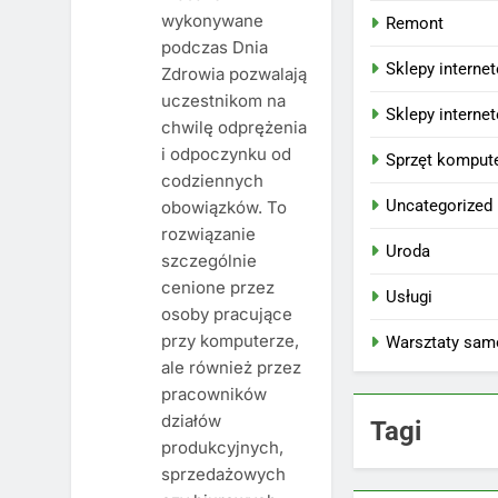
wykonywane
Remont
podczas Dnia
Sklepy interne
Zdrowia pozwalają
uczestnikom na
Sklepy interne
chwilę odprężenia
i odpoczynku od
Sprzęt komput
codziennych
Uncategorized
obowiązków. To
rozwiązanie
Uroda
szczególnie
cenione przez
Usługi
osoby pracujące
przy komputerze,
Warsztaty sa
ale również przez
pracowników
działów
Tagi
produkcyjnych,
sprzedażowych