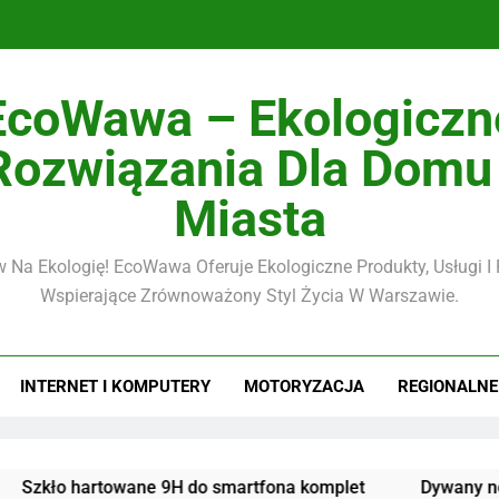
EcoWawa – Ekologiczn
Szkł
Rozwiązania Dla Domu 
Miasta
 Na Ekologię! EcoWawa Oferuje Ekologiczne Produkty, Usługi I
Wspierające Zrównoważony Styl Życia W Warszawie.
Szkł
INTERNET I KOMPUTERY
MOTORYZACJA
REGIONALNE
 hartowane 9H do smartfona komplet
Dywany nowoczes