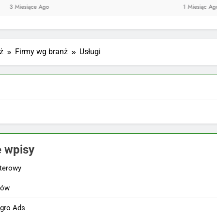
ące Ago
1 Miesiąc Ago
ż
Firmy wg branż
Usługi
 wpisy
terowy
tów
egro Ads