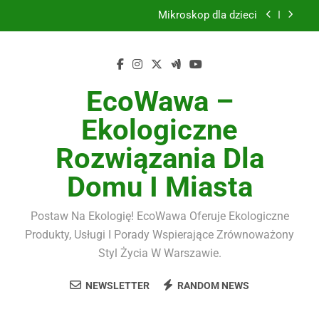
Skip
Mikroskop dla dzieci
to
content
Szkło hartowane 9H do smartfona komplet
Kampania Allegro Ads
EcoWawa –
Dywany nowoczesne
Ekologiczne
Mikroskop dla dzieci
Rozwiązania Dla
Szkło hartowane 9H do smartfona komplet
Domu I Miasta
Kampania Allegro Ads
Postaw Na Ekologię! EcoWawa Oferuje Ekologiczne
Produkty, Usługi I Porady Wspierające Zrównoważony
Styl Życia W Warszawie.
NEWSLETTER
RANDOM NEWS