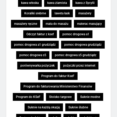
kawa włoska
kawa ziarnista
kawa z Sycylii
Koraliki srebrne
laweta łask
masażery
masażery ręczne
mata do masażu
materac masujący
Odczyt faktur z ksef
pomoc drogowa a1
pomoc drogowa a1 grudziądz
pomoc drogowa grudziądz
pomoc drogowa s5
pomoc drogowa s5 grudziądz
porównywarka pożyczek
pożyczki przez internet
Program do faktur KseF
Program do fakturowania Ministerstwo Finansów
Program do KSeF
Stoisko targowe
Suknie modne
Suknie na każdą okazję
Suknie ślubne