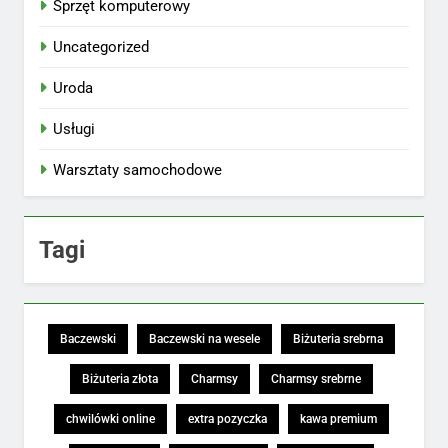
Sprzęt komputerowy
Uncategorized
Uroda
Usługi
Warsztaty samochodowe
Tagi
Baczewski
Baczewski na wesele
Biżuteria srebrna
Biżuteria złota
Charmsy
Charmsy srebrne
chwilówki online
extra pozyczka
kawa premium