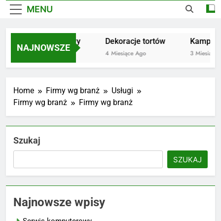
MENU
erwis komputerowy
Dekoracje tortów
Kampania Al
NAJNOWSZE
 Miesięcy Ago
4 Miesiące Ago
3 Miesiące Ago
Home
Firmy wg branż
Usługi
Firmy wg branż
Firmy wg branż
Szukaj
SZUKAJ
Najnowsze wpisy
Serwis komputerowy