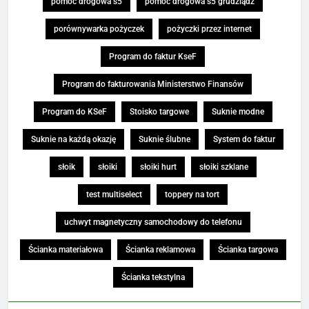
pomoc drogowa s5
pomoc drogowa s5 grudziądz
porównywarka pożyczek
pożyczki przez internet
Program do faktur KseF
Program do fakturowania Ministerstwo Finansów
Program do KSeF
Stoisko targowe
Suknie modne
Suknie na każdą okazję
Suknie ślubne
System do faktur
słoik
słoiki
słoiki hurt
słoiki szklane
test multiselect
toppery na tort
uchwyt magnetyczny samochodowy do telefonu
Ścianka materiałowa
Ścianka reklamowa
Ścianka targowa
Ścianka tekstylna