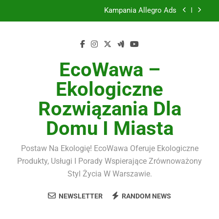
Skip
Kampania Allegro Ads
to
content
Szkło hartowane 9H do smartfona komplet
Serwis komputerowy
EcoWawa –
Dekoracje tortów
Ekologiczne
Kampania Allegro Ads
Rozwiązania Dla
Szkło hartowane 9H do smartfona komplet
Domu I Miasta
Postaw Na Ekologię! EcoWawa Oferuje Ekologiczne
Produkty, Usługi I Porady Wspierające Zrównoważony
Styl Życia W Warszawie.
NEWSLETTER
RANDOM NEWS