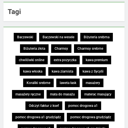
Tagi
Baczewski
Baczewski na wesele
Biżuteria srebrna
Biżuteria złota
Charmsy
Charmsy srebrne
chwilówki online
extra pozyczka
kawa premium
kawa włoska
kawa ziarnista
kawa z Sycylii
Koraliki srebrne
laweta łask
masażery
masażery ręczne
mata do masażu
materac masujący
Odczyt faktur z ksef
pomoc drogowa a1
pomoc drogowa a1 grudziądz
pomoc drogowa grudziądz