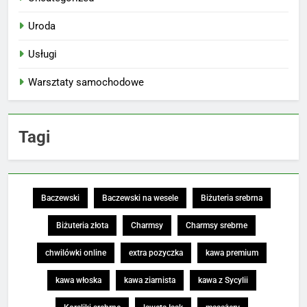
Uroda
Usługi
Warsztaty samochodowe
Tagi
Baczewski
Baczewski na wesele
Biżuteria srebrna
Biżuteria złota
Charmsy
Charmsy srebrne
chwilówki online
extra pozyczka
kawa premium
kawa włoska
kawa ziarnista
kawa z Sycylii