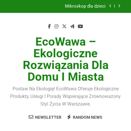
Skip
Mikroskop dla dzieci
to
content
Szkło hartowane 9H do smartfona komplet
Kampania Allegro Ads
EcoWawa –
Dywany nowoczesne
Ekologiczne
Mikroskop dla dzieci
Rozwiązania Dla
Szkło hartowane 9H do smartfona komplet
Domu I Miasta
Kampania Allegro Ads
Postaw Na Ekologię! EcoWawa Oferuje Ekologiczne
Produkty, Usługi I Porady Wspierające Zrównoważony
Styl Życia W Warszawie.
NEWSLETTER
RANDOM NEWS