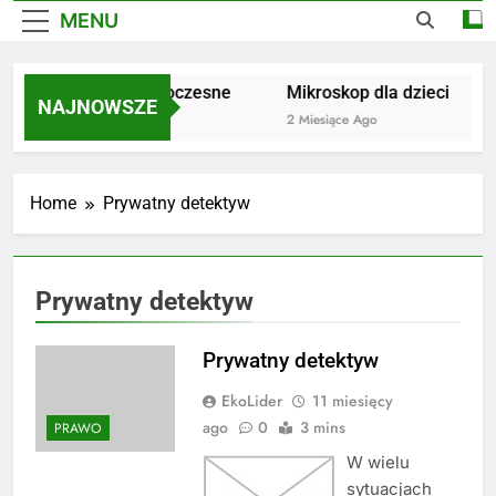
MENU
Dywany nowoczesne
Mikroskop dla dzieci
NAJNOWSZE
1 Miesiąc Ago
2 Miesiące Ago
Home
Prywatny detektyw
Prywatny detektyw
Prywatny detektyw
EkoLider
11 miesięcy
ago
0
3 mins
PRAWO
W wielu
sytuacjach