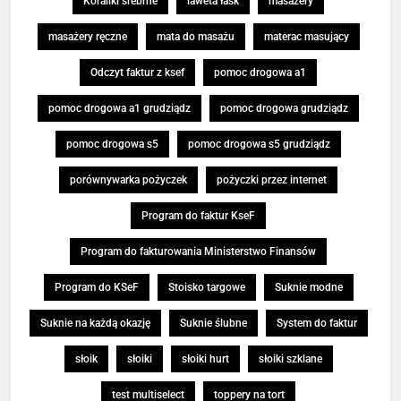
Koraliki srebrne
laweta łask
masażery
masażery ręczne
mata do masażu
materac masujący
Odczyt faktur z ksef
pomoc drogowa a1
pomoc drogowa a1 grudziądz
pomoc drogowa grudziądz
pomoc drogowa s5
pomoc drogowa s5 grudziądz
porównywarka pożyczek
pożyczki przez internet
Program do faktur KseF
Program do fakturowania Ministerstwo Finansów
Program do KSeF
Stoisko targowe
Suknie modne
Suknie na każdą okazję
Suknie ślubne
System do faktur
słoik
słoiki
słoiki hurt
słoiki szklane
test multiselect
toppery na tort