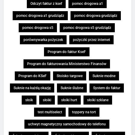
Odczyt faktur z ksef
pomoc drogowa a1
pomoc drogowa a1 grudziądz
pomoc drogowa grudziądz
pomoc drogowa s5
pomoc drogowa s5 grudziądz
porównywarka pożyczek
pożyczki przez internet
Program do faktur KseF
Program do fakturowania Ministerstwo Finansów
Program do KSeF
Stoisko targowe
Suknie modne
Suknie na każdą okazję
Suknie ślubne
System do faktur
słoik
słoiki
słoiki hurt
słoiki szklane
test multiselect
toppery na tort
uchwyt magnetyczny samochodowy do telefonu