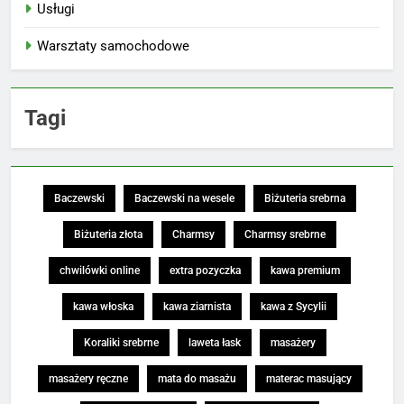
Usługi
Warsztaty samochodowe
Tagi
Baczewski
Baczewski na wesele
Biżuteria srebrna
Biżuteria złota
Charmsy
Charmsy srebrne
chwilówki online
extra pozyczka
kawa premium
kawa włoska
kawa ziarnista
kawa z Sycylii
Koraliki srebrne
laweta łask
masażery
masażery ręczne
mata do masażu
materac masujący