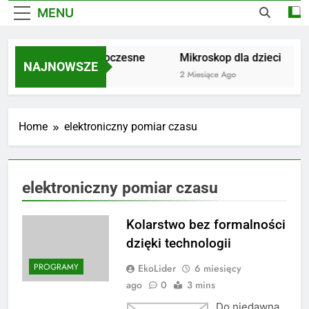
MENU
Dywany nowoczesne
Mikroskop dla dzieci
NAJNOWSZE
1 Miesiąc Ago
2 Miesiące Ago
Home
elektroniczny pomiar czasu
elektroniczny pomiar czasu
Kolarstwo bez formalności
dzięki technologii
PROGRAMY
EkoLider
6 miesięcy
ago
0
3 mins
Do niedawna