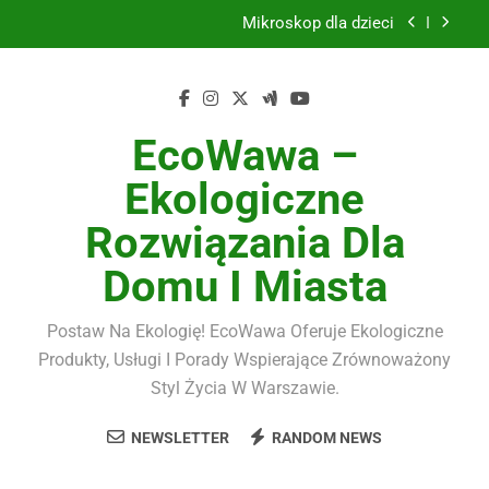
Skip
Mikroskop dla dzieci
to
content
Szkło hartowane 9H do smartfona komplet
Kampania Allegro Ads
EcoWawa –
Dywany nowoczesne
Ekologiczne
Mikroskop dla dzieci
Rozwiązania Dla
Szkło hartowane 9H do smartfona komplet
Domu I Miasta
Kampania Allegro Ads
Postaw Na Ekologię! EcoWawa Oferuje Ekologiczne
Produkty, Usługi I Porady Wspierające Zrównoważony
Styl Życia W Warszawie.
NEWSLETTER
RANDOM NEWS